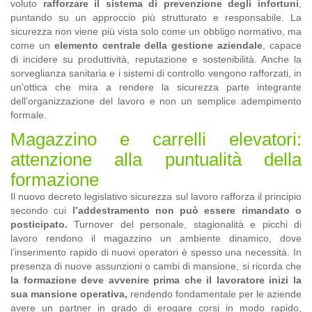
voluto
rafforzare il sistema di prevenzione degli infortuni
,
puntando su un approccio più strutturato e responsabile. La
sicurezza non viene più vista solo come un obbligo normativo, ma
come un
elemento centrale della gestione aziendale
, capace
di incidere su produttività, reputazione e sostenibilità. Anche la
sorveglianza sanitaria e i sistemi di controllo vengono rafforzati, in
un’ottica che mira a rendere la sicurezza parte integrante
dell’organizzazione del lavoro e non un semplice adempimento
formale.
Magazzino e carrelli elevatori:
attenzione alla puntualità della
formazione
Il nuovo decreto legislativo sicurezza sul lavoro rafforza il principio
secondo cui
l’addestramento non può essere rimandato o
posticipato.
Turnover del personale, stagionalità e picchi di
lavoro rendono il magazzino un ambiente dinamico, dove
l’inserimento rapido di nuovi operatori è spesso una necessità. In
presenza di nuove assunzioni o cambi di mansione, si ricorda che
la formazione deve avvenire prima che il lavoratore inizi la
sua mansione operativa,
rendendo fondamentale per le aziende
avere un partner in grado di erogare corsi in modo rapido,