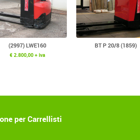
(2997) LWE160
BT P 20/8 (1859)
€ 2.800,00 + iva
ne per Carrellisti