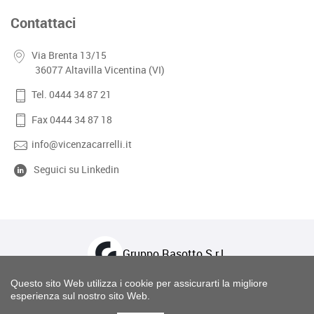
Contattaci
Via Brenta 13/15
36077 Altavilla Vicentina (VI)
Tel. 0444 34 87 21
Fax 0444 34 87 18
info@vicenzacarrelli.it
Seguici su Linkedin
Gruppo Rasotto S.r.l.
Questo sito Web utilizza i cookie per assicurarti la migliore
esperienza sul nostro sito Web.
Copyright © 2026 Vicenza Carrelli Elevatori S.R.L. - Tel. 0444 348721 - Fax 0444