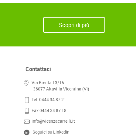
Scopri di più
Contattaci
Via Brenta 13/15
36077 Altavilla Vicentina (VI)
Tel. 0444 34 87 21
Fax 0444 34 87 18
info@vicenzacarrelli.it
Seguici su Linkedin