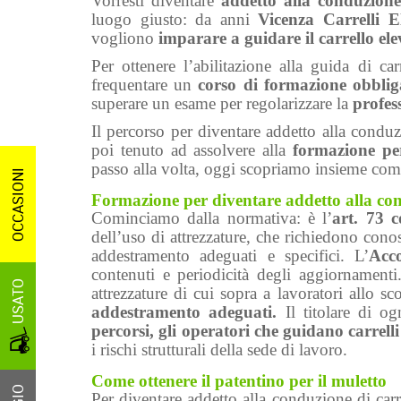
Vorresti diventare
addetto alla conduzione 
luogo giusto: da anni
Vicenza Carrelli E
vogliono
imparare a guidare il carrello el
Per ottenere l’abilitazione alla guida di car
frequentare un
corso di formazione obbligat
superare un esame per regolarizzare la
profes
Il percorso per diventare addetto alla conduz
poi tenuto ad assolvere alla
formazione per
passo alla volta, oggi scopriamo insieme come
OCCASIONI
Formazione per diventare addetto alla cond
Cominciamo dalla normativa: è l’
art. 73 
dell’uso di attrezzature, che richiedono cono
addestramento adeguati e specifici. L’
Acc
contenuti e periodicità degli aggiornament
USATO
attrezzature di cui sopra a lavoratori allo s
addestramento adeguati.
Il titolare di o
percorsi, gli operatori che guidano carrelli
i rischi strutturali della sede di lavoro.
Come ottenere il patentino per il muletto
Per diventare addetto alla conduzione di carr