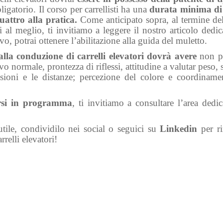
igatorio. Il corso per carrellisti ha una
durata minima di
quattro alla pratica.
Come anticipato sopra, al termine del
 al meglio, ti invitiamo a leggere il nostro
articolo dedic
vo, potrai ottenere l’abilitazione alla guida del muletto.
alla conduzione di carrelli elevatori dovrà avere
non p
o normale, prontezza di riflessi, attitudine a valutar peso, s
nsioni e le distanze; percezione del colore e coordiname
rsi in programma
, ti invitiamo a consultare l’
area dedic
 utile, condividilo nei social o seguici su
Linkedin
per r
relli elevatori!