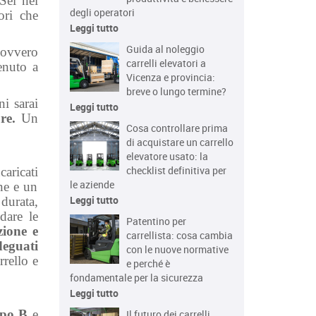
Sei nel
degli operatori
ori che
Leggi tutto
Guida al noleggio
ovvero
carrelli elevatori a
enuto a
Vicenza e provincia:
breve o lungo termine?
ni sarai
Leggi tutto
re.
Un
Cosa controllare prima
di acquistare un carrello
elevatore usato: la
checklist definitiva per
caricati
le aziende
one e un
Leggi tutto
durata,
dare le
Patentino per
zione e
carrellista: cosa cambia
eguati
con le nuove normative
rrello e
e perché è
fondamentale per la sicurezza
Leggi tutto
tipo B
e
Il futuro dei carrelli