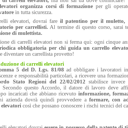
di carrelli elevatori,
ma non sai da dove cominciare? 
levatori
organizza corsi di formazione
per gli operat
evatore
in tutta sicurezza.
relli elevatori, dovrai fare
il patentino per il muletto,
orio per carrellisti.
Al termine di questo corso, sarai t
sione di mulettista.
ione di carrelli elevatori non si ferma qui: ogni cinque an
iodica obbligatoria per chi guida un carrello elevato
 diventare un carrellista provetto!
uzione di carrelli elevatori
comma 5 del D. Lgs. 81/08
ad obbligare i lavoratori in
scenze e responsabilità particolari, a ricevere una formazi
ordo Stato Regioni del 22/02/2012
stabilisce invece 
i. Secondo questo Accordo, il datore di lavoro deve affi
copo incaricati che abbiano ricevuto
informazione, forma
gni azienda dovrà quindi provvedere a
formare, con ad
 elevatori
così che possano conoscere i rischi tecnici del ca
elli elevatori dovrai
essere in possesso della patente di 