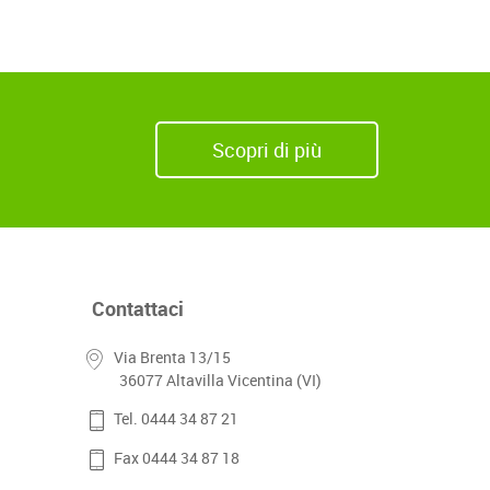
Scopri di più
Contattaci
Via Brenta 13/15
36077 Altavilla Vicentina (VI)
Tel. 0444 34 87 21
Fax 0444 34 87 18