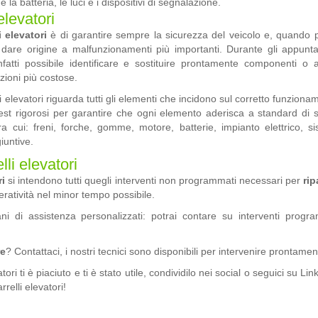
la batteria, le luci e i dispositivi di segnalazione.
elevatori
 elevatori
è di garantire sempre la sicurezza del veicolo e, quando p
 dare origine a malfunzionamenti più importanti. Durante gli appunt
fatti possibile identificare e sostituire prontamente componenti o 
zioni più costose.
i elevatori riguarda tutti gli elementi che incidono sul corretto funziona
 test rigorosi per garantire che ogni elemento aderisca a standard di 
 tra cui: freni, forche, gomme, motore, batterie, impianto elettrico, s
iuntive.
li elevatori
ri
si intendono tutti quegli interventi non programmati necessari per
rip
peratività nel minor tempo possibile.
iani di assistenza personalizzati: potrai contare su interventi progr
re
?
Contattaci,
i nostri tecnici sono disponibili per intervenire prontamen
ri ti è piaciuto e ti è stato utile, condividilo nei social o seguici su Li
relli elevatori!