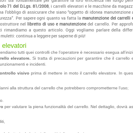
ori sia fondamentale per garantire la loro efficienza nel lungo per
colo 71 del D.Lgs. 81/2008
, i carrelli elevatori e le macchine da magaz
 ha l’obbligo di assicurare che siano “oggetto di idonea manutenzione a
curezza”. Per sapere ogni quanto va fatta la
manutenzione dei carrelli e
costruttore nel
libretto di uso e manutenzione
del carrello. Per approf
i ti rimandiamo a questo
articolo
. Oggi vogliamo parlare della diffe
muletti: continua a leggere per saperne di più!
 elevatori
ntendiamo tutti quei controlli che l’operatore è necessario esegua all’iniz
rello elevatore.
Si tratta di precauzioni per garantire che il carrello 
lfunzionamenti e incidenti.
ontrollo visivo
prima di mettere in moto il carrello elevatore. In qu
 danni alla struttura del carrello che potrebbero comprometterne l’uso;
lo.
vo
per valutare la piena funzionalità del carrello. Nel dettaglio, dovrà as
ti,