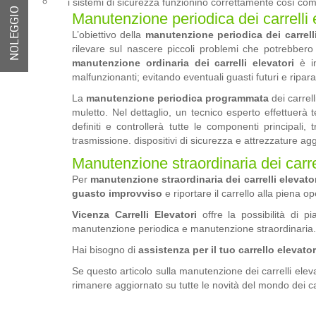
i sistemi di sicurezza funzionino correttamente così come 
NOLEGGIO
Manutenzione periodica dei carrelli 
L’obiettivo della
manutenzione periodica dei carrelli
rilevare sul nascere piccoli problemi che potrebbero
manutenzione ordinaria dei carrelli elevatori
è in
malfunzionanti; evitando eventuali guasti futuri e ripara
La
manutenzione periodica programmata
dei carrell
muletto. Nel dettaglio, un tecnico esperto effettuerà
definiti e controllerà tutte le componenti principali,
trasmissione. dispositivi di sicurezza e attrezzature agg
Manutenzione straordinaria dei carrel
Per
manutenzione straordinaria dei carrelli elevato
guasto improvviso
e riportare il carrello alla piena o
Vicenza Carrelli Elevatori
offre la possibilità di p
manutenzione periodica e manutenzione straordinaria.
Hai bisogno di
assistenza per il tuo carrello elevato
Se questo articolo sulla manutenzione dei carrelli elevato
rimanere aggiornato su tutte le novità del mondo dei car