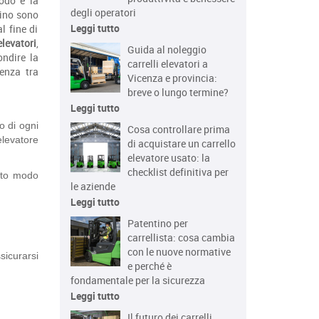
iodo e la
degli operatori
zino sono
Leggi tutto
l fine di
levatori
,
Guida al noleggio
ondire la
carrelli elevatori a
renza tra
Vicenza e provincia:
breve o lungo termine?
Leggi tutto
io di ogni
Cosa controllare prima
elevatore
di acquistare un carrello
elevatore usato: la
checklist definitiva per
esto modo
le aziende
Leggi tutto
Patentino per
carrellista: cosa cambia
con le nuove normative
sicurarsi
e perché è
fondamentale per la sicurezza
Leggi tutto
Il futuro dei carrelli