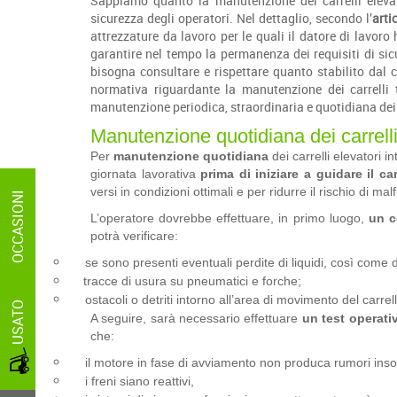
Sappiamo quanto la manutenzione dei carrelli elevat
sicurezza degli operatori. Nel dettaglio, secondo l’
arti
attrezzature da lavoro per le quali il datore di lavoro
garantire nel tempo la permanenza dei requisiti di si
bisogna consultare e rispettare quanto stabilito dal 
normativa riguardante la manutenzione dei carrell
manutenzione periodica, straordinaria e quotidiana dei 
Manutenzione quotidiana dei carrelli
Per
manutenzione quotidiana
dei carrelli elevatori i
giornata lavorativa
prima di iniziare a guidare il car
versi in condizioni ottimali e per ridurre il rischio di ma
OCCASIONI
L’operatore dovrebbe effettuare, in primo luogo,
un c
potrà verificare:
se sono presenti eventuali perdite di liquidi, così come
tracce di usura su pneumatici e forche;
ostacoli o detriti intorno all’area di movimento del carrel
USATO
A seguire, sarà necessario effettuare
un test operati
che:
il motore in fase di avviamento non produca rumori insoli
i freni siano reattivi,