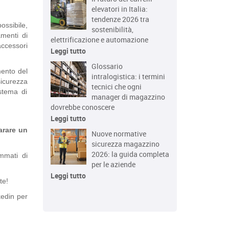
elevatori in Italia:
tendenze 2026 tra
ossibile,
sostenibilità,
amenti di
elettrificazione e automazione
accessori
Leggi tutto
Glossario
mento del
intralogistica: i termini
sicurezza
tecnici che ogni
istema di
manager di magazzino
dovrebbe conoscere
Leggi tutto
arare un
Nuove normative
sicurezza magazzino
2026: la guida completa
ammati di
per le aziende
Leggi tutto
te!
nkedin per