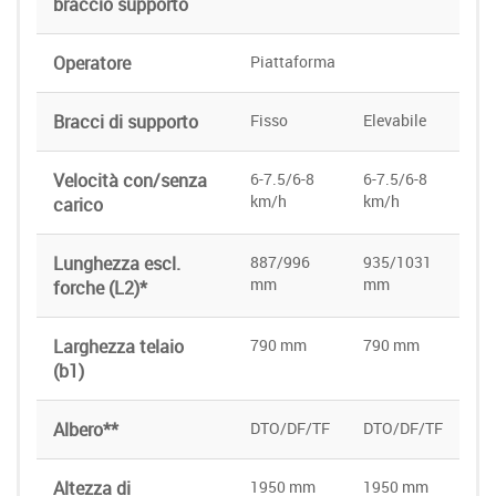
braccio supporto
Operatore
Piattaforma
Bracci di supporto
Fisso
Elevabile
Velocità con/senza
6-7.5/6-8
6-7.5/6-8
km/h
km/h
carico
Lunghezza escl.
887/996
935/1031
mm
mm
forche (L2)*
Larghezza telaio
790 mm
790 mm
(b1)
Albero**
DTO/DF/TF
DTO/DF/TF
Altezza di
1950 mm
1950 mm